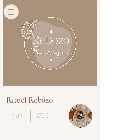
Rituel Rebozo
370 €
2h45